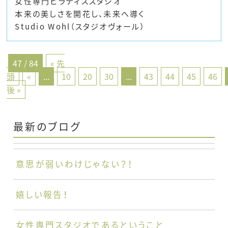
女性専門ピラティススタジオ
本来の美しさを開花し、未来へ導く
Studio Wohl
（スタジオヴォール）
47 / 84
« 先
頭
«
...
10
20
30
...
43
44
45
46
後 »
最新のブログ
意思が弱いわけじゃない？！
嬉しい報告！
女性専門スタジオであるということ