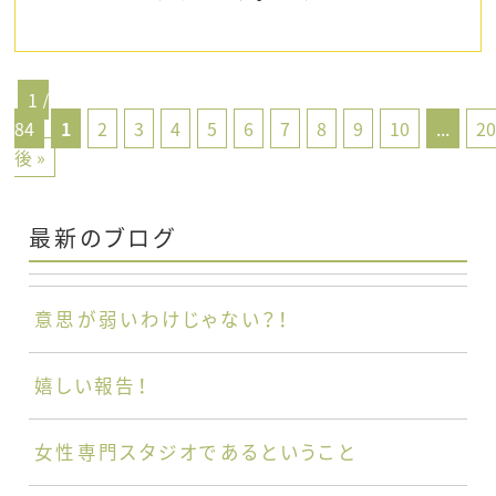
1 /
84
1
2
3
4
5
6
7
8
9
10
...
2
後 »
最新のブログ
意思が弱いわけじゃない？！
嬉しい報告！
女性専門スタジオであるということ