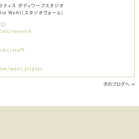
ラティス ボディワークスタジオ
io Wohl（スタジオヴォール）
せ○
/cms/reserve
/cms/staff
om/wohl.pilates
次のブログへ →