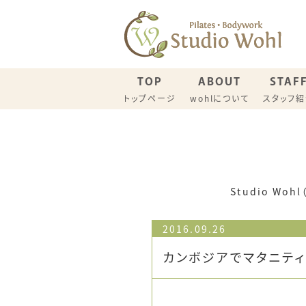
TOP
ABOUT
STAF
トップページ
wohlについて
スタッフ
名古屋スタジオ スケジュール
一宮スタ
ウイメンズピラティス（一般）
産後リカ
Studio W
2016.09.26
カンボジアでマタニティ