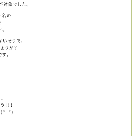
が対象でした。
う名の
で
ン。
ないそうで、
ょうか？
です。
。
う！！！
*_*)