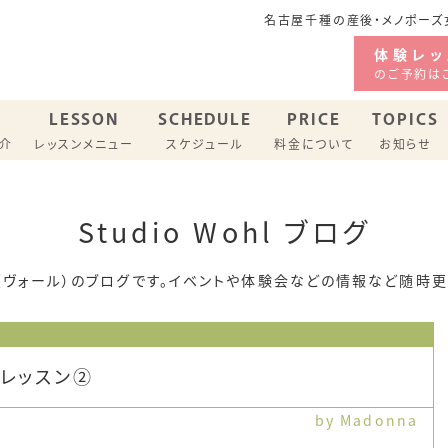
名古屋千種の産後・メノポーズ女
体験レッ
のご予約は
F
LESSON
SCHEDULE
PRICE
TOPICS
紹介
レッスンメニュー
スケジュール
料金について
お知らせ
ジオ スケジュール
Studio Wohl ブログ
バリーピラティス
メノポーズピラティス
ohl（ヴォール）のブログです。イベントや体験会などの情報など随時
レッスン②
by Madonna