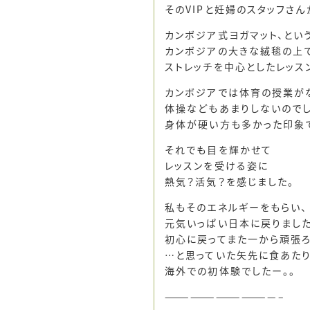
そのVIPと妊婦のスタッフさん
カンボジア式ヨガマット、とい
カンボジアの大きな絨毯の上
ストレッチを中心としたレッス
カンボジアでは体育の授業が
体操などもあまりしないのでし
身体が硬い方も多かった印象
それでも目を輝かせて
レッスンを受ける姿に
熱気？活気？を感じました。
私もそのエネルギーをもらい、
元気いっぱい日本に戻りました
初心に戻ってまた一から頑張ろ
…と思っていた矢先に食あたり(
海外での初体験でしたー。。
—————————————–