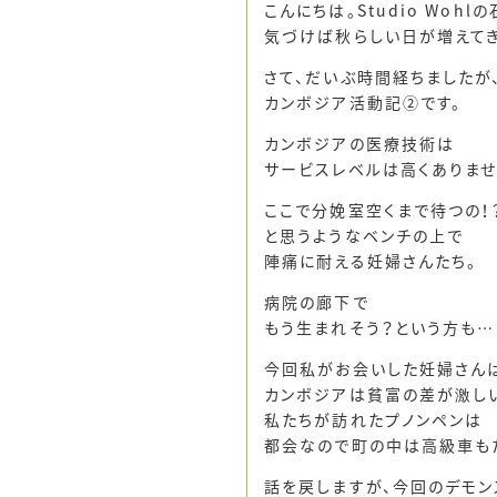
こんにちは。Studio Wohl
気づけば秋らしい日が増えてき
さて、だいぶ時間経ちましたが
カンボジア活動記②です。
カンボジアの医療技術は
サービスレベルは高くありませ
ここで分娩室空くまで待つの！
と思うようなベンチの上で
陣痛に耐える妊婦さんたち。
病院の廊下で
もう生まれそう？という方も…
今回私がお会いした妊婦さん
カンボジアは貧富の差が激し
私たちが訪れたプノンペンは
都会なので町の中は高級車も
話を戻しますが、今回のデモン