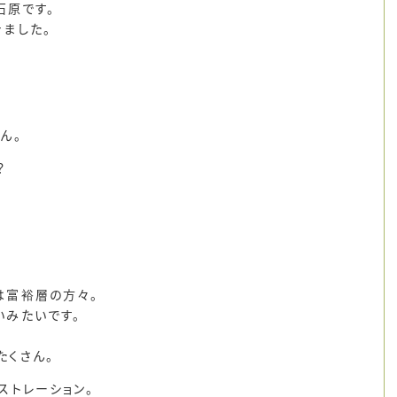
の石原です。
ました。
、
ん。
？
は富裕層の方々。
いみたいです。
たくさん。
ストレーション。