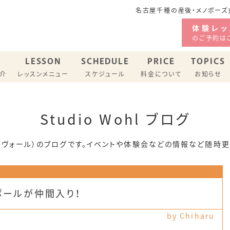
名古屋千種の産後・メノポーズ女
体験レッ
のご予約は
F
LESSON
SCHEDULE
PRICE
TOPICS
紹介
レッスンメニュー
スケジュール
料金について
お知らせ
ジオ スケジュール
Studio Wohl ブログ
バリーピラティス
メノポーズピラティス
ohl（ヴォール）のブログです。イベントや体験会などの情報など随時
ポールが仲間入り！
by Chiharu