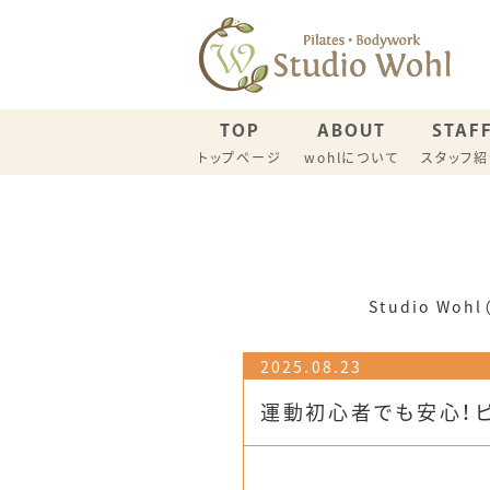
TOP
ABOUT
STAF
トップページ
wohlについて
スタッフ
名古屋スタジオ スケジュール
一宮スタ
ウイメンズピラティス（一般）
産後リカ
Studio W
2025.08.23
運動初心者でも安心！