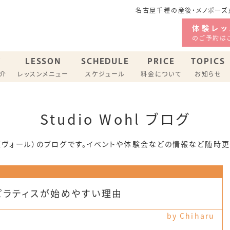
名古屋千種の産後・メノポーズ女
体験レッ
のご予約は
F
LESSON
SCHEDULE
PRICE
TOPICS
紹介
レッスンメニュー
スケジュール
料金について
お知らせ
ジオ スケジュール
Studio Wohl ブログ
バリーピラティス
メノポーズピラティス
ohl（ヴォール）のブログです。イベントや体験会などの情報など随時
ピラティスが始めやすい理由
by Chiharu