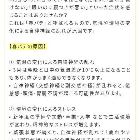
けない」「眠いのに寝つきが悪い」といった症状を感
じることはありませんか？
これは
「春バテ」
と呼ばれるもので、
気温や環境の変
化による自律神経の乱れが原因
です。
【春バテの原因】
① 気温の変化による自律神経の乱れ
• 3月は
朝晩と日中の気温差が10℃以上になること
もあり、体がうまく適応できなくなります。
•
自律神経（交感神経と副交感神経）が乱れる
と、倦
怠感・頭痛・胃腸不調が起こる可能性があります。
② 環境の変化によるストレス
•
新年度の準備や異動・卒業・入学
などで生活環境
が変わり、
精神的なストレス
が増えます。
• 緊張状態が続くと、自律神経が乱れて「疲れやす
い」「眠りが浅い」などの症状が出てしまうことがあり