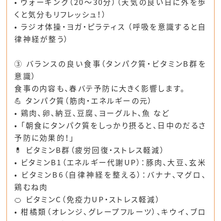
•
ウォーキング（20～30分）
（天気の良い日に外を歩
くと気分もリフレッシュ！）
•
ラジオ体操・ヨガ・ピラティス
（呼吸を意識すると自
律神経が整う）
③ バランスの良い食事（タンパク質・ビタミンB群を
意識）
食事の内容も、春バテ予防に大きく影響します。
💪 タンパク質（筋肉・エネルギーの元）
•
鶏肉、卵、納豆、豆腐、ヨーグルト、魚
など
•
「朝食にタンパク質をしっかり摂ると、日中のだるさ
予防に効果的！」
💊 ビタミンB群（疲労回復・ストレス軽減）
•
ビタミンB1
（エネルギー代謝UP）：豚肉、大豆、玄米
•
ビタミンB6
（自律神経を整える）：バナナ、マグロ、
鶏むね肉
🍊 ビタミンC（免疫力UP・ストレス軽減）
•
柑橘類（オレンジ、グレープフルーツ）、キウイ、ブロ