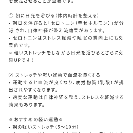
を安定させることが重要
です。
① 朝に日光を浴びる（体内時計を整える）
•
朝日を浴びると「セロトニン（幸せホルモン）」が分
泌
され、自律神経が整え流効果があります。
• セロトニンは
ストレス軽減や睡眠の質向上にも効
果的です。
☺︎
軽いストレッチをしながら日光を浴びるとさらに効
果UPです！
② ストレッチや軽い運動で血流を良くする
•
運動すると血流が良くなり、疲労物質（乳酸）が排
出されやすくなります。
• 適度な運動は
自律神経を整え、ストレスを軽減する
効果
もあります。
☺︎おすすめの軽い運動☺︎
•
朝の軽いストレッチ（5～10分）