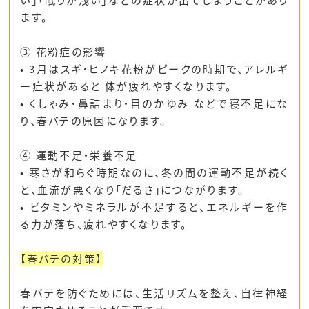
ます。
③ 花粉症の影響
• 3月は
スギ・ヒノキ花粉がピーク
の時期で、アレルギ
ー症状があると
体が疲れやすくなります。
•
くしゃみ・鼻詰まり・目のかゆみ
などで寝不足にな
り、
春バテの原因
になります。
④ 運動不足・栄養不足
•
寒さが和らぐ時期なのに、冬の間の運動不足が続く
と、血流が悪くなり「だるさ」につながります。
•
ビタミンやミネラルが不足すると、エネルギーを作
る力が落ち、疲れやすくなります。
【春バテの対策】
春バテを防ぐためには、
生活リズムを整え、自律神経