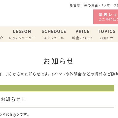
名古屋千種の産後・メノポーズ女
体験レッ
のご予約は
F
LESSON
SCHEDULE
PRICE
TOPICS
紹介
レッスンメニュー
スケジュール
料金について
お知らせ
ジオ スケジュール
お知らせ
バリーピラティス
メノポーズピラティス
hl（ヴォール）からのお知らせです。イベントや体験会などの情報など随
お知らせ！！
ichiyoです。