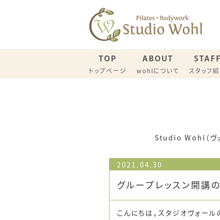
TOP
ABOUT
STAF
トップページ
wohlについて
スタッフ
名古屋スタジオ スケジュール
一宮スタ
ウイメンズピラティス（一般）
産後リカ
Studio Wo
2021.04.30
グループレッスン開講の
こんにちは。スタジオヴォールのM