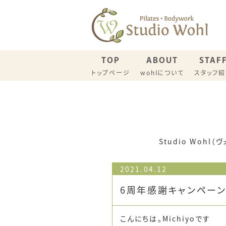
TOP
ABOUT
STAF
トップページ
wohlについて
スタッフ
名古屋スタジオ スケジュール
一宮スタ
ウイメンズピラティス（一般）
産後リカ
Studio Wo
2021.04.12
6周年感謝キャンペー
こんにちは。Michiyoです