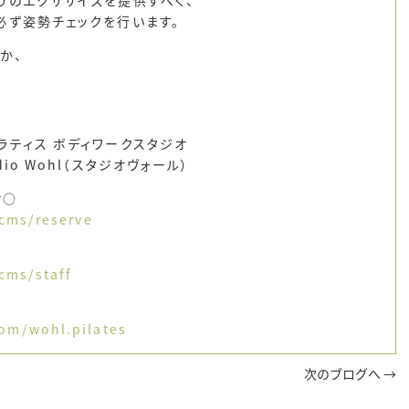
必ず姿勢チェックを行います。
か、
ラティス ボディワークスタジオ
io Wohl（スタジオヴォール）
せ○
/cms/reserve
/cms/staff
om/wohl.pilates
次のブログへ →