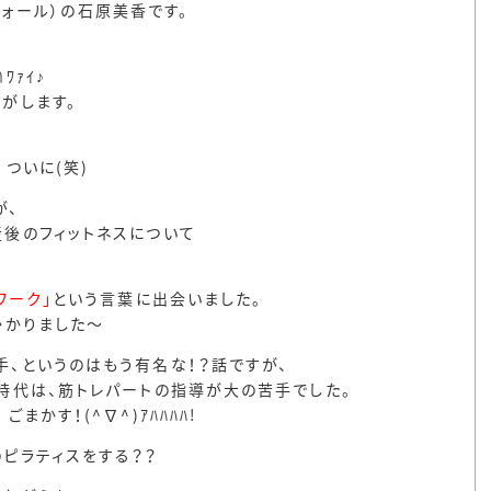
（ヴォール）の石原美香です。
ﾜｧｲ♪
がします。
！
ついに(笑)
が、
後のフィットネスについて
ワーク」
という言葉に出会いました。
かかりました～
、というのはもう有名な！？話ですが、
時代は、筋トレパートの指導が大の苦手でした。
まかす！(^∇^)ｱﾊﾊﾊﾊ!
ピラティスをする？？