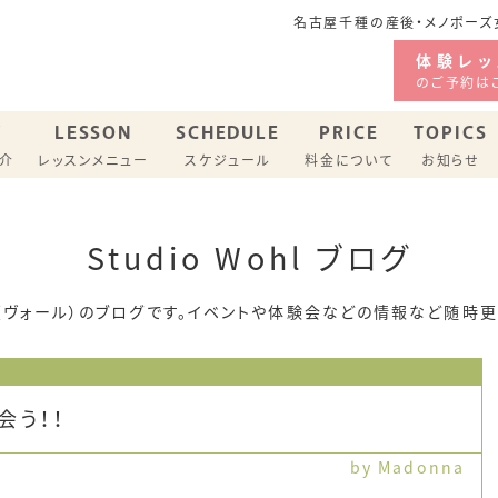
名古屋千種の産後・メノポーズ女
体験レッ
のご予約は
F
LESSON
SCHEDULE
PRICE
TOPICS
紹介
レッスンメニュー
スケジュール
料金について
お知らせ
ジオ スケジュール
Studio Wohl ブログ
バリーピラティス
メノポーズピラティス
ohl（ヴォール）のブログです。イベントや体験会などの情報など随時
会う！！
by Madonna