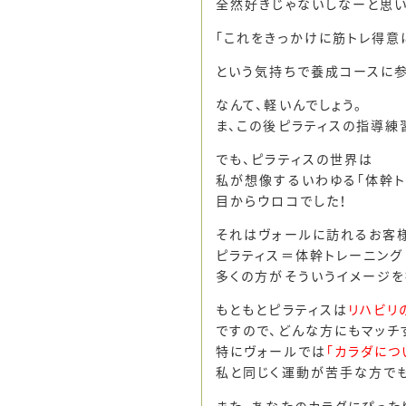
全然好きじゃないしなーと思
「これをきっかけに筋トレ得意
という気持ちで養成コースに参
なんて、軽いんでしょう。
ま、この後ピラティスの指導練
でも、ピラティスの世界は
私が想像するいわゆる「体幹ト
目からウロコでした！
それはヴォールに訪れるお客
ピラティス＝体幹トレーニング
多くの方がそういうイメージを
もともとピラティスは
リハビリ
ですので、どんな方にもマッチ
特にヴォールでは
「カラダにつ
私と同じく運動が苦手な方で
また、あなたのカラダにぴった