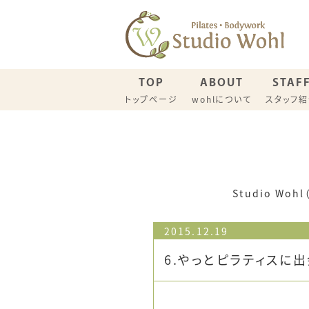
TOP
ABOUT
STAF
トップページ
wohlについて
スタッフ
名古屋スタジオ スケジュール
一宮スタ
ウイメンズピラティス（一般）
産後リカ
Studio W
2015.12.19
6.やっとピラティスに出