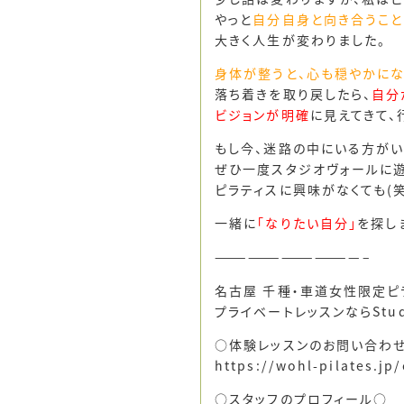
やっと
自分自身と向き合うこと
大きく人生が変わりました。
身体が整うと、心も穏やかにな
落ち着きを取り戻したら、
自分
ビジョンが明確
に見えてきて、
もし今、迷路の中にいる方がい
ぜひ一度スタジオヴォールに遊
ピラティスに興味がなくても(笑
一緒に
「なりたい自分」
を探し
—————————————–
名古屋 千種・車道女性限定ピ
プライベートレッスンならStud
○体験レッスンのお問い合わ
https://wohl-pilates.jp
○スタッフのプロフィール○