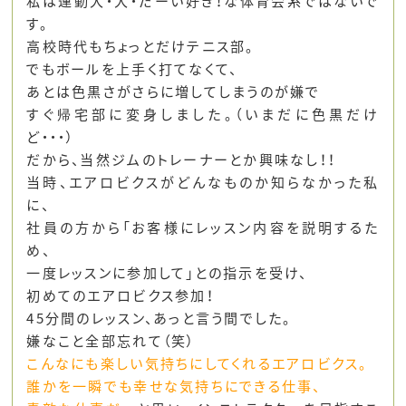
私は運動大・大・だーい好き！な体育会系ではないで
す。
高校時代もちょっとだけテニス部。
でもボールを上手く打てなくて、
あとは色黒さがさらに増してしまうのが嫌で
すぐ帰宅部に変身しました。（いまだに色黒だけ
ど・・・）
だから、当然ジムのトレーナーとか興味なし！！
当時、エアロビクスがどんなものか知らなかった私
に、
社員の方から「お客様にレッスン内容を説明するた
め、
一度レッスンに参加して」との指示を受け、
初めてのエアロビクス参加！
45分間のレッスン、あっと言う間でした。
嫌なこと全部忘れて（笑）
こんなにも楽しい気持ちにしてくれるエアロビクス。
誰かを一瞬でも幸せな気持ちにできる仕事、