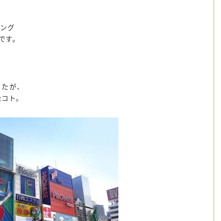
ニング
aです。
。
たが、
コト。