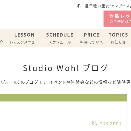
名古屋千種の産後・メノポーズ女
体験レッ
のご予約は
F
LESSON
SCHEDULE
PRICE
TOPICS
紹介
レッスンメニュー
スケジュール
料金について
お知らせ
ジオ スケジュール
Studio Wohl ブログ
バリーピラティス
メノポーズピラティス
ohl（ヴォール）のブログです。イベントや体験会などの情報など随時
by Madonna