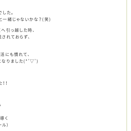
でした。
一緒じゃないかな？(笑)
京へ引っ越した時、
されておらず、
活にも慣れて、
りました(*’▽’)
！！
る
導く
ール）