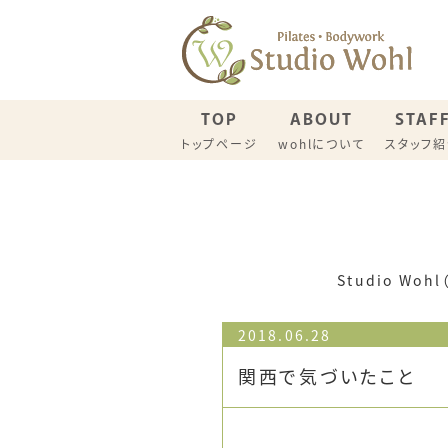
TOP
ABOUT
STAF
トップページ
wohlについて
スタッフ
名古屋スタジオ スケジュール
一宮スタ
ウイメンズピラティス（一般）
産後リカ
Studio W
2018.06.28
関西で気づいたこと